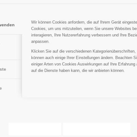
Wir können Cookies anfordern, die auf Ihrem Gerät eingeste
rwenden
Cookies, um uns mitzuteilen, wenn Sie unsere Websites be
interagieren, Ihre Nutzererfahrung verbessern und Ihre Bez
anpassen.
e
Klicken Sie auf die verschiedenen Kategorienüberschriften,
können auch einige Ihrer Einstellungen ändern. Beachten S
einiger Arten von Cookies Auswirkungen auf Ihre Erfahrung
ste
auf die Dienste haben kann, die wir anbieten können.
e
Einstellungen akzeptieren
Verberge nur die Benachrichtigung
ntly and I have no qualms about saying that he is one of the most industrious