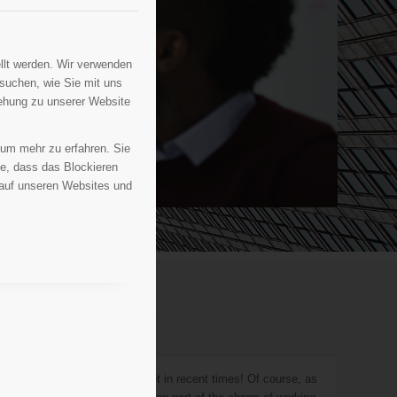
llt werden. Wir verwenden
suchen, wie Sie mit uns
iehung zu unserer Website
 um mehr zu erfahren. Sie
ie, dass das Blockieren
 auf unseren Websites und
 Sales Professionals I have met in recent times! Of course, as