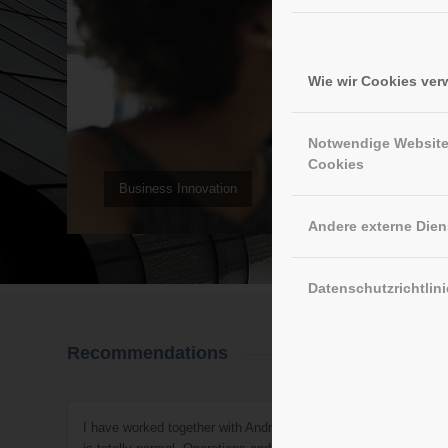
Wie wir Cookies ve
Notwendige Websit
Cookies
Business Innovation
Andere externe Dien
Datenschutzrichtlini
Recommendations
I have worked together with Andre on quite a few projects rece